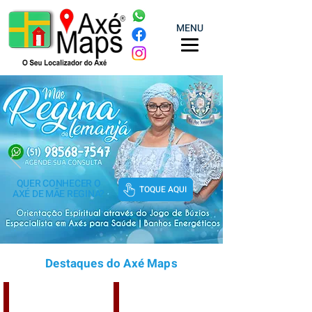
MENU
QUER CONHECER O
TOQUE AQUI
AXÉ DE MÃE REGINA
?
encontrar terreiras em alvorada, terreiras na cidade de alvorada, casas de religião na cidade de alvorada, jogo de búzios na cidade de alvorada, terreiras que joguem búzios em alvorada, casas de axé em alvorada, terreiras em alvorada, ilês em alvorada, casa de umbanda em alvorada, umbanda, encontrar terreiras em Arroio do Sal, terreiras na cidade de Arroio do Sal, casas de religião Arroio do Sal, jogo de búzios Arroio do Sal, terreiras que joguem búzios em Arroio do Sal, casas de axé em Arroio do Sal, terreiras em Arroio do sal , ilês em Arroio do sal, encontrar terreiras em bagé, terreiras na cidade de bagé, casas de religião na cidade de bagé, jogo de búzios na cidade de bagé, terreiras que joguem búzios em bagé, casas de axé em bagé, terreiras em bagé, ilês em bagé, casa de umbanda em bagé, encontrar terreiras em cachoeirinha, terreiras na cidade de cachoeirinha, casas de religião na cidade de cachoeirinha, jogo de búzios na cidade de cachoeirinha, terreiras que joguem búzios em cachoeirinha, casas de axé em cachoeirinha, terreiras em cachoeirinha, ilês em cachoeirinha, casa de umbanda em cachoeirinha, encontrar terreiras em canoas, terreiras na cidade de canoas, casas de religião na cidade de canoas, jogo de búzios na cidade de canoas, terreiras que joguem búzios em canoas, casas de axé em canoas, terreiras em canoas, ilês em canoas, casa de umbanda em canoas, encontrar terreiras em canoa, terreiras na cidade de capão da canoa, casas de religião na cidade de capão da canoa, jogo de búzios na cidade de capão da canoa, terreiras que joguem búzios em capão da canoa, casas de axé em capão da canoa, encontrar terreiras em Caxias do Sul, terreiras na cidade de Caxias do Sul, casas de religião na cidade de Caxias do Sul, jogo de búzios na cidade de Caxias do Sul, terreiras que joguem búzios em Caxias do Sul, casas de axé em Caxias do Sul, encontrar terreiras em Charqueadas, terreiras na cidade de Charqueadas, casas de religião na cidade de Charqueadas, jogo de búzios na cidade de Charqueadas, terreiras que jogam búzios em Charqueadas, casas de axé em Charqueadas, terreiras em Charqueadas, ilês em Charqueadas, casa de umbanda em Charqueadas, terreiras na cidade de esteio, casas de religião na cidade de esteio, jogo de búzios na cidade de esteio, terreiras que jogam búzios em esteio, casas de axé em esteio, terreiras em esteio, Axé Maps, terreiros em esteio, Axé Maps esteio, terreiras na cidade de Estância Velha, casas de religião na cidade de Estância Velha, jogo de búzios na cidade de Estância Velha, terreiras que jogam búzios em Estância Velha, casas de axé em Estância Velha, terreiras em Estância Velha, Axé Maps Brasil, encontrar terreiras em Gravataí, terreiras na cidade de Gravataí, casas de religião na cidade de Gravataí, jogo de búzios na cidade de Gravataí, terreiras que jogam búzios em Gravataí, casas de axé em Gravataí, terreiras em Gravataí, ilês em Gravataí, casa de umbanda em Gravataí, encontrar terreiras em guaíba, terreiras na cidade de guaiba, casas de religião na cidade de guaiba, jogo de búzios na cidade de guaíba, terreiras que jogam búzios em guaiba, casas de axé em guaíba, terreiras em guaíba, ilês em guaíba, encontrar terreiras em Imbé, terreiras na cidade de Imbé, casas de religião na cidade de Imbé, jogo de búzios na cidade de Imbé, terreiras que joguem búzios em Imbé, casas de axé em Imbé, terreiras em Imbé, ilês em Imbé, casa de umbanda em Imbé, encontrar terreiras em Novo Hamburgo, terreiras na cidade de Novo Hamburgo, casas de religião na cidade de Novo Hamburgo, jogo de búzios na cidade de Novo Hamburgo, terreiras que joguem búzios em Novo Hamburgo, casas de axé em Novo Hamburgo, terreiras em Novo Hamburgo, ilês em Novo Hamburgo, casa de umbanda em Novo Hamburgo, encontrar terreiras em Nova Petrópolis, terreiras na cidade de Nova Petrópolis, casas de religião na cidade de Nova Petrópolis, jogo de búzios na cidade de Nova Petrópolis, terreiras que joguem búzios em Nova Petrópolis, casas de axé em Nova Petrópolis, terreiras em Nova Petrópolis, ilês em Nova Petrópolis, casa de umbanda em Nova Petrópolis, encontrar terreiras em Nova Santa Rita, terreiras na cidade de Nova Santa Rita, casas de religião na cidade de Nova Santa Rita, jogo de búzios na cidade de Nova Santa Rita, terreiras que joguem búzios em Nova Santa Rita, casas de axé em Nova Santa Rita, terreiras em Nova Santa Rita, ilês em Nova Santa Rita, casa de umbanda em Nova Santa Rita, encontrar terreiras em Portão, terreiras na cidade de Portão, casas de religião na cidade de Portão, jogo de búzios na cidade de Portão, terreiras que joguem búzios em Portão, casas de axé em Portão, terreiras em Portão, ilês em Portão, casa de umbanda em Portão, encontrar terreiras em Pelotas, terreiras na cidade de Pelotas, casas de religião na cidade de Pelotas, jogo de búzios na cidade de Pelotas, terreiras que joguem búzios em Pelotas, casas de axé em Pelotas, terreiras em Pelotas, ilês em Pelotas, encontrar terreiras em Quintão, terreiras na cidade de Quintão, casas de religião na cidade de Quintão, jogo de búzios na cidade de Quintão, terreiras que joguem búzios em Quintão, casas de axé em Quintão, terreiras em Quintão, ilês em Quintão, casa de umbanda em Quintão, encontrar terreiras em Rio Grande, terreiras na cidade de Rio Grande, casas de religião na cidade de Rio Grande, jogo de búzios na cidade de Rio Grande, terreiras que joguem búzios em Rio Grande, casas de axé em Rio Grande, terreiras em Rio Grande, ilês em Rio Grande, casa de umbanda em Rio Grande, encontrar terreiras em Santa Maria, terreiras na cidade de Santa Maria, casas de religião na cidade de Santa Maria, jogo de búzios na cidade de Santa Maria, terreiras que joguem búzios em Santa Maria, casas de axé em Santa Maria, terreiras em Santa Maria, ilês em Santa Maria, casa de umbanda em Santa Maria, encontrar terreiras em Santa Cruz do Sul, terreiras na cidade de Santa Cruz , casas de religião na cidade de Santa Cruz, jogo de búzios na cidade de Santa Cruz do Sul, terreiras que joguem búzios em Santa Cruz do Sul, casas de axé em Santa Cruz do Sul, terreiras em Santo Antônio da Patrulha, terreiras na cidade de Santo Antônio, casas de religião na cidade de Santo Antônio da Patrulha, jogo de búzios na cidade de Santo Antônio da Patrulha, casas de axé em Santo Antônio da Patrulha, encontrar terreiras em Santana do Livramento, terreiras na cidade de Santana do Livramento, casas de religião na cidade de Santana do Livramento, jogo de búzios na cidade de Santana do Livramento, terreiras que joguem búzios em Santana do Livramento, casas de axé em Santana do Livramento, terreiras em Santana do Livramento, ilês em Santana do Livramento, casa de umbanda em Santana do Livramento, encontrar terreiras em Sapucaia do Sul, terreiras na cidade de Sapucaia do Sul, casas de religião na cidade de Sapucaia do Sul, jogo de búzios na cidade de Sapucaia do Sul, terreiras que joguem búzios em Sapucaia do Sul, casas de axé em Sapucaia do Sul, terreiras em Sapucaia do Sul, ilês em Sapucaia do Sul, casa de umbanda em Sapucaia do Sul, encontrar terreiras em São Leopoldo, terreiras na cidade de São Leopoldo, casas de religião na cidade de São Leopoldo, jogo de búzios na cidade de São Leopoldo, terreiras que joguem búzios em São Leopoldo, casas de axé em São Leopoldo, terreiras em São Leo, encontrar terreiras em São Lourenço do Sul terreiras na cidade de São Lourenço do Sul, casas de religião na cidade de São Lourenço do Sul, jogo de búzios na cidade de São Lourenço do Sul, terreiras que joguem búzios em São Lourenço do Sul, casas de axé em São Lourenço do Sul, terreiras em São Lourenço do Sul, ilês em São Lourenço do Sul, casa de umbanda em São Lourenço do Sul, encontrar terreiras em Tramandaí, terreiras na cidade de Tramandaí, casas de religião na cidade de Tramandaí, jogo de búzios na cidade de Tramandaí, terreiras que joguem búzios em Tramandaí, casas de axé em Tramandaí, terreiras em Tramandaí, ilês em Tramandaí, casa de umbanda em Tramandaí, encontrar terreiras em Taquara, terreiras na cidade de Taquara, casas de religião na cidade de Taquara, jogo de búzios na cidade de Taquara, terreiras que joguem búzios em Taquara, casas de axé em Taquara, terreiras em Taquara, ilês em Taquara, casa de umbanda em Taquara, encontrar terreiras em Torres, terreiras na cidade de Torres, casas de religião na cidade de Torres, jogo de búzios na cidade de Torres, terreiras que joguem búzios em Torres, casas de axé em Torres, terreiras em Torres, ilês em Torres, casa de umbanda em Torres, encontrar terreiras em Venâncio Aires, terreiras na cidade de Venâncio Aires, casas de religião na cidade de Venâncio Aires, jogo de búzios na cidade de Venâncio Aires, terreiras que joguem búzios em Venâncio Aires, casas de axé em Venâncio Aires, terreiras em Venâncio Aires, ilês em Venâncio Aires, casa de umbanda em Venâncio Aires, encontrar terreiras em Viamão, terreiras na cidade de Viamão, casas de religião na cidade de Viamão, jogo de búzios na cidade de Viamão, terreiras que joguem búzios em Viamão, casas de axé em Viamão, terreiras em Viamão, ilês em Viamão, casa de umbanda em Viamão, encontrar terreiras em Xangri-lá, terreiras na cidade de Xangri-lá, casas de religião na cidade de Xangri-lá, jogo de búzios na cidade de Xangri-lá, terreiras que joguem búzios em Xangri-lá, casas de axé em Xangri-lá, terreiras em Xangri-lá, encontrar terreiras em Uruguaiana, terreiras na cidade de Uruguaiana, casas de religião na cidade de Uruguaiana, jogo de búzios na cidade de Uruguaiana, terreiras que joguem búzios em Uruguaiana, casas de axé em Uruguaiana, terreiras em Uruguaiana, ilês em Uruguaiana, casa de umbanda em Uruguaiana, Casas no estado do Rio Grande do sul, Ilês no Rio grande do sul, jogo de búzios no rio grande do sul, Casas de umbanda no Rio grande do sul, Casas de Candomblé no Rio grande do sul, quimbanda no Rio grande do sul, Nação no Rio grande do sul, Pais de Santo no Rio grande do sul, Mães de Santo no Rio grande do sul, Melhor pa
Destaques do Axé Maps
Mãe Regina de Iemanjá
Espaço Disponível
(51)
Anuncie