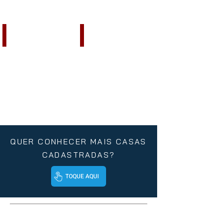
Espaço Disponível
Espaço Disponível
Anuncie
Anuncie
Aqui!
Aqui!
QUER CONHECER MAIS CASAS
CADASTRADAS?
TOQUE AQUI